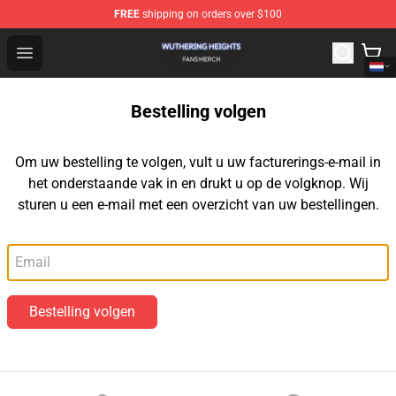
FREE
shipping on orders over $100
Wuthering Heights Shop - Official Wuthering Heights Mer
Open menu
Bestelling volgen
Om uw bestelling te volgen, vult u uw facturerings-e-mail in
het onderstaande vak in en drukt u op de volgknop. Wij
sturen u een e-mail met een overzicht van uw bestellingen.
E-mail
Bestelling volgen
Footer