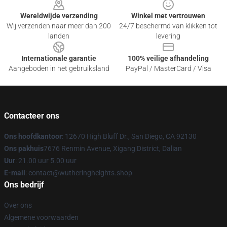
Wereldwijde verzending
Winkel met vertrouwen
Wij verzenden naar meer dan 200
24/7 beschermd van klikken tot
landen
levering
Internationale garantie
100% veilige afhandeling
Aangeboden in het gebruiksland
PayPal / MasterCard / Visa
Contacteer ons
Ons hoofdkantoor
: 12670 High Bluff Dr., San Diego, CA 92130
Ons pakhuis
7676 Renmin Avenue, Xigang District, Dalian
Uur
: 21.00 uur 5.00 uur
E-mail
: contact@wutheringheights.shop
Ons bedrijf
Over ons
Algemene voorwaarden