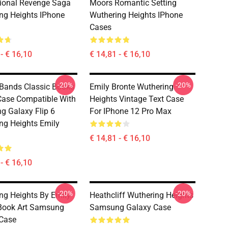
ional Revenge Saga
Moors Romantic Setting
ng Heights IPhone
Wuthering Heights IPhone
Cases
- € 16,10
€ 14,81 - € 16,10
-20%
-20%
y Bands Classic Books
Emily Bronte Wuthering
ase Compatible With
Heights Vintage Text Case
 Galaxy Flip 6
For IPhone 12 Pro Max
ng Heights Emily
€ 14,81 - € 16,10
- € 16,10
-20%
-20%
ng Heights By Emily
Heathcliff Wuthering Heights
Book Art Samsung
Samsung Galaxy Case
Case