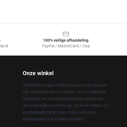
e
100% veilige afhandeling
sland
PayPal / MasterCard / Visa
Onze winkel
Wij bieden hoogwaardige producten die speciaal
zijn ontworpen door ons team van wereldklasse.
Wij bieden een verscheidenheid aan producten
die zowel stijlvol en mooi zijn. Dit is niet alleen om
je individuele stijl te tonen, maar ook om je
individualiteit met anderen te delen.