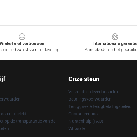
Winkel met vertrouwen
Internationale garanti
chermd van klikken tot levering
Aangeboden in het gebruik
jf
Onze steun
Verzend- en leveringsbeleid
oorwaarden
Betalingsvoorwaarden
d
Teruggave & terugbetalingsbeleid
rsrechtbeleid
Contacteer ons
t op de transparantie van de
Klantenhulp (FAQ)
keten
Whosale