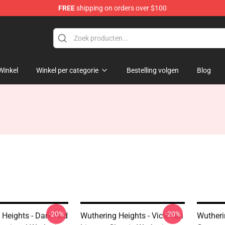
FREE
shipping on orders over $100
Merchandise Store
Winkel
Winkel per categorie
Bestelling volgen
Blog
-20%
-20%
 Heights - Dark And
Wuthering Heights - Victorian
Wutheri