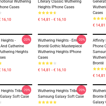
motional Wuthering
Literary Classic Wuthering
Generat
Phone Cases
Heights IPhone Cases
Wutheri
Cases
€ 16,10
€ 14,81 - € 16,10
€ 14,81 
-20%
-20%
 Heights -
Wuthering Heights - Emily
Affinit
f And Catherine
Brontë Gothic Masterpiece
Phone C
uthering Heights
Wuthering Heights IPhone
Samsung
ses
Cases
Wutheri
Brontë
€ 16,10
€ 14,81 - € 16,10
€ 14,81 
-20%
-20%
 Heights Tribute
Wuthering Heights Tribute
Wutheri
Galaxy Soft Case
Samsung Galaxy Soft Case
Bronte 
Galaxy 