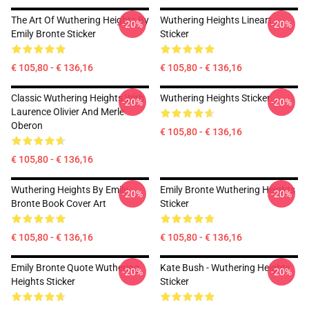
The Art Of Wuthering Heights By
Wuthering Heights Lineart
-20%
-20%
Emily Bronte Sticker
Sticker
€ 105,80 - € 136,16
€ 105,80 - € 136,16
Classic Wuthering Heights With
Wuthering Heights Sticker
-20%
-20%
Laurence Olivier And Merle
Oberon
€ 105,80 - € 136,16
€ 105,80 - € 136,16
Wuthering Heights By Emily
Emily Bronte Wuthering Heights
-20%
-20%
Bronte Book Cover Art
Sticker
€ 105,80 - € 136,16
€ 105,80 - € 136,16
Emily Bronte Quote Wuthering
Kate Bush - Wuthering Heights
-20%
-20%
Heights Sticker
Sticker