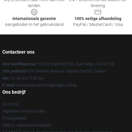
landen
levering
Internationale garantie
100% veilige afhandeling
Aangeboden in het gebruiksland
PayPal / MasterCard / Visa
Contacteer ons
Ons hoofdkantoor
: 12670 High Bluff Dr., San Diego, CA 92130
Ons pakhuis
7676 Renmin Avenue, Xigang District, Dalian
Uur
: 21.00 uur 5.00 uur
E-mail
: contact@wutheringheights.shop
Ons bedrijf
Over ons
Algemene voorwaarden
Privacybeleid
DMCA - Auteursrechtbeleid