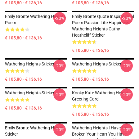
€ 105,80 - € 136,16
€ 105,80 - € 136,16
Emily Bronte Wuthering Heights
Emily Bronte Quote Inspirational
-20%
-20%
Poem
Poem Passion Life Happiness
Wuthering Heights Cathy
Heathcliff Sticker
€ 105,80 - € 136,16
€ 105,80 - € 136,16
Wuthering Heights Sticker
Wuthering Heights Sticker
-20%
-20%
€ 105,80 - € 136,16
€ 105,80 - € 136,16
Wuthering Heights Sticker
Kooky Kate Wuthering Heights
-20%
-20%
Greeting Card
€ 105,80 - € 136,16
€ 105,80 - € 136,16
Emily Bronte Wuthering Height
Wuthering Heights I Have Not
-20%
-20%
Sticker
Broken Your Heart You Have