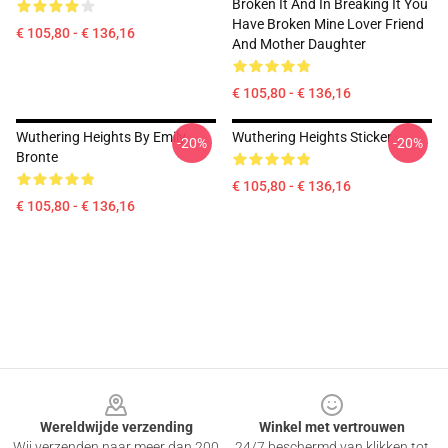
Broken It And In Breaking It You
Have Broken Mine Lover Friend
€ 105,80 - € 136,16
And Mother Daughter
€ 105,80 - € 136,16
Wuthering Heights By Emily
Wuthering Heights Sticker
-20%
-20%
Bronte
€ 105,80 - € 136,16
€ 105,80 - € 136,16
Footer
Wereldwijde verzending
Winkel met vertrouwen
Wij verzenden naar meer dan 200
24/7 beschermd van klikken tot