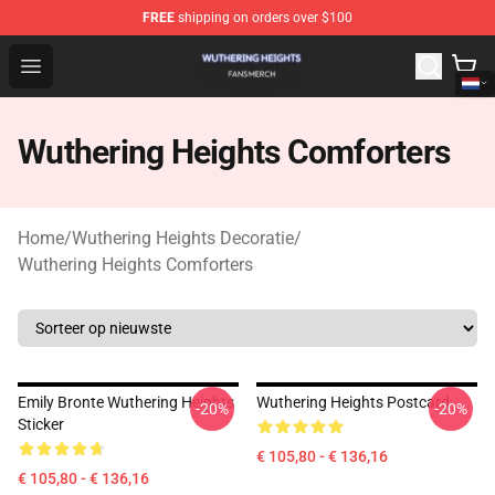
FREE
shipping on orders over $100
Wuthering Heights Shop - Official Wuthering Heights Mer
Open menu
Wuthering Heights Comforters
Home
/
Wuthering Heights Decoratie
/
Wuthering Heights Comforters
Emily Bronte Wuthering Heights
Wuthering Heights Postcard
-20%
-20%
Sticker
€ 105,80 - € 136,16
€ 105,80 - € 136,16