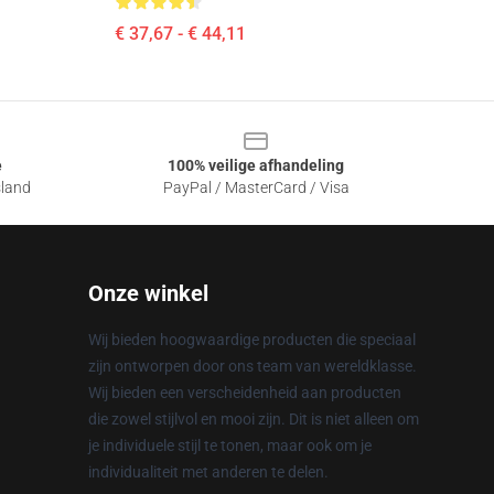
€ 37,67 - € 44,11
e
100% veilige afhandeling
sland
PayPal / MasterCard / Visa
Onze winkel
Wij bieden hoogwaardige producten die speciaal
zijn ontworpen door ons team van wereldklasse.
Wij bieden een verscheidenheid aan producten
die zowel stijlvol en mooi zijn. Dit is niet alleen om
je individuele stijl te tonen, maar ook om je
individualiteit met anderen te delen.