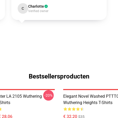
Charlotte
C
Verified owner
Bestsellersproducten
-20%
ter LA 2105 Wuthering
Elegant Novel Washed PTTT
Shirts
Wuthering Heights T-Shirts
€ 28,06
€ 32,20
$35