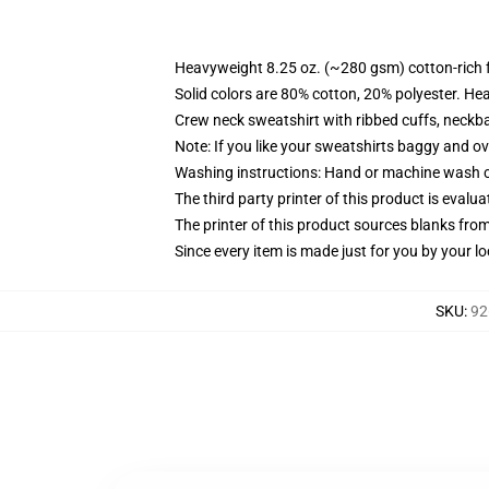
Heavyweight 8.25 oz. (~280 gsm) cotton-rich 
Solid colors are 80% cotton, 20% polyester. He
Crew neck sweatshirt with ribbed cuffs, neck
Note: If you like your sweatshirts baggy and ov
Washing instructions: Hand or machine wash col
The third party printer of this product is eval
The printer of this product sources blanks fro
Since every item is made just for you by your loc
SKU
:
92