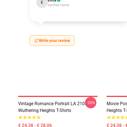
Eliza
E
Verified owner
Write your review
-20%
Vintage Romance Portrait LA 2105
Movie Pos
Wuthering Heights T-Shirts
Heights T-
€ 24,38 - € 28,06
€ 24,38 - 