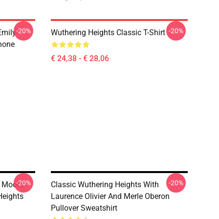
-20%
-20%
Emily
Wuthering Heights Classic T-Shirt
hone
€ 24,38 - € 28,06
-20%
-20%
e Moors
Classic Wuthering Heights With
Heights
Laurence Olivier And Merle Oberon
Pullover Sweatshirt