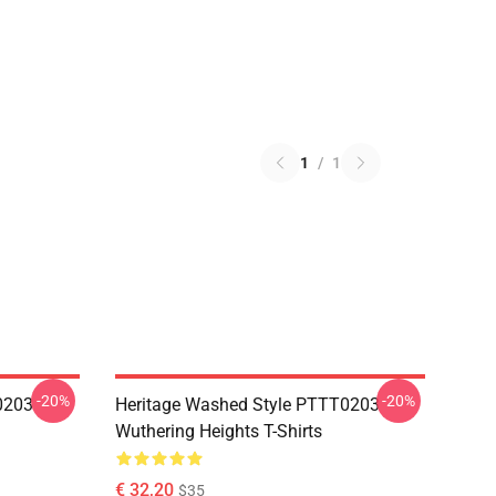
1
/
1
-20%
-20%
0203
Heritage Washed Style PTTT0203
Wuthering Heights T-Shirts
€ 32,20
$35