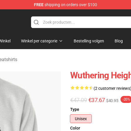
FREE
shipping on orders over $100
Merchandise Store
Winkel
Winkel per categorie
Bestelling volgen
Blog
atshirts
Wuthering Heigh
(2 customer reviews
€47.09
€37.67
-20%
$40.95
Type
Unisex
Color