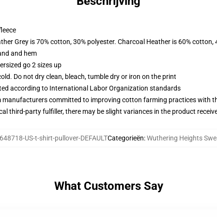
Beschrijving
fleece
ather Grey is 70% cotton, 30% polyester. Charcoal Heather is 60% cotton,
band and hem
ersized go 2 sizes up
d. Do not dry clean, bleach, tumble dry or iron on the print
uated according to International Labor Organization standards
m manufacturers committed to improving cotton farming practices with the
al third-party fulfiller, there may be slight variances in the product receiv
648718-US-t-shirt-pullover-DEFAULT
Categorieën
:
Wuthering Heights Swe
What Customers Say