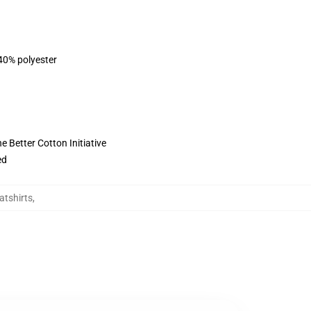
 40% polyester
 Better Cotton Initiative
ed
atshirts
,