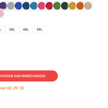
L
3XL
4XL
5XL
VOEGEN AAN WINKELWAGEN
over
03
:
39
:
54