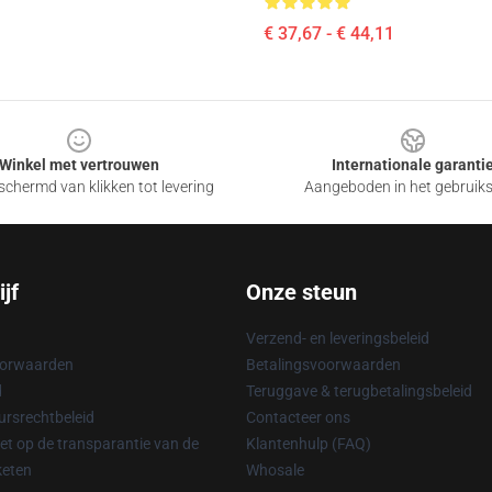
€ 37,67 - € 44,11
Winkel met vertrouwen
Internationale garanti
chermd van klikken tot levering
Aangeboden in het gebruik
jf
Onze steun
Verzend- en leveringsbeleid
oorwaarden
Betalingsvoorwaarden
d
Teruggave & terugbetalingsbeleid
rsrechtbeleid
Contacteer ons
t op de transparantie van de
Klantenhulp (FAQ)
keten
Whosale