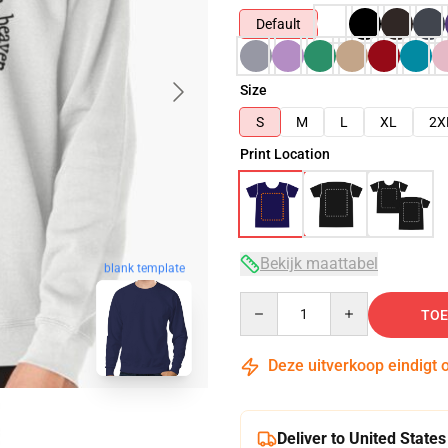
Default
Size
S
M
L
XL
2X
Print Location
Bekijk maattabel
blank template
Quantity
TOE
Deze uitverkoop eindigt 
Deliver to United States