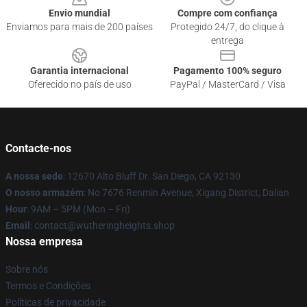
Envio mundial
Compre com confiança
Enviamos para mais de 200 países
Protegido 24/7, do clique à
entrega
Garantia internacional
Pagamento 100% seguro
Oferecido no país de uso
PayPal / MasterCard / Visa
Contacte-nos
A nossa sede
: 12670 Alto Bluff Dr. San Diego, CA 92130
O nosso armazém
: No 7676 Renmin Avenue, Xigang District, Dalian
Hour
: 9AM – 5PM (Mon – Fri)
Email
: contact@wutheringheights.shop
Nossa empresa
Sobre nós
Termos e Condições
Políticas de privacidade