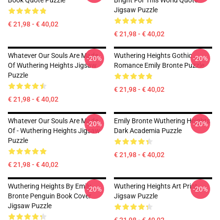
Book Quote Puzzle
Bright For This World Quote
Jigsaw Puzzle
€ 21,98 - € 40,02
€ 21,98 - € 40,02
Whatever Our Souls Are Made
Wuthering Heights Gothic
-20%
-20%
Of Wuthering Heights Jigsaw
Romance Emily Bronte Puzzle
Puzzle
€ 21,98 - € 40,02
€ 21,98 - € 40,02
Whatever Our Souls Are Made
Emily Bronte Wuthering Heights
-20%
-20%
Of - Wuthering Heights Jigsaw
Dark Academia Puzzle
Puzzle
€ 21,98 - € 40,02
€ 21,98 - € 40,02
Wuthering Heights By Emily
Wuthering Heights Art Print
-20%
-20%
Bronte Penguin Book Cover
Jigsaw Puzzle
Jigsaw Puzzle