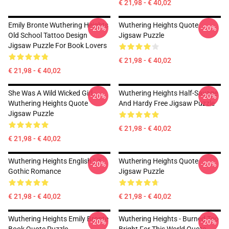
€ 21,98 - € 40,02
Emily Bronte Wuthering Heights
Wuthering Heights Quote
-20%
-20%
Old School Tattoo Design
Jigsaw Puzzle
Jigsaw Puzzle For Book Lovers
€ 21,98 - € 40,02
€ 21,98 - € 40,02
She Was A Wild Wicked Girl -
Wuthering Heights Half-Savage
-20%
-20%
Wuthering Heights Quote
And Hardy Free Jigsaw Puzzle
Jigsaw Puzzle
€ 21,98 - € 40,02
€ 21,98 - € 40,02
Wuthering Heights English Lit
Wuthering Heights Quote
-20%
-20%
Gothic Romance
Jigsaw Puzzle
€ 21,98 - € 40,02
€ 21,98 - € 40,02
Wuthering Heights Emily Bronte
Wuthering Heights - Burned Too
-20%
-20%