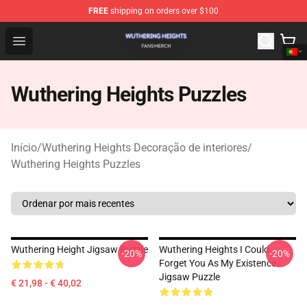
FREE
shipping on orders over $100
Wuthering Heights Shop - Official Wuthering Heights Mer
Open menu
Wuthering Heights Puzzles
Início
/
Wuthering Heights Decoração de interiores
/
Wuthering Heights Puzzles
Wuthering Height Jigsaw Puzzle
Wuthering Heights I Could
-20%
-20%
Forget You As My Existence
Jigsaw Puzzle
€ 21,98 - € 40,02