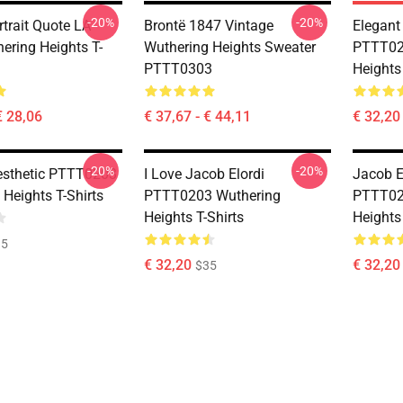
-20%
-20%
rtrait Quote LA
Brontë 1847 Vintage
Elegant
ering Heights T-
Wuthering Heights Sweater
PTTT02
PTTT0303
Heights 
€ 28,06
€ 37,67 - € 44,11
€ 32,20
-20%
-20%
Aesthetic PTTT0203
I Love Jacob Elordi
Jacob E
Heights T-Shirts
PTTT0203 Wuthering
PTTT02
Heights T-Shirts
Heights 
35
€ 32,20
€ 32,20
$35