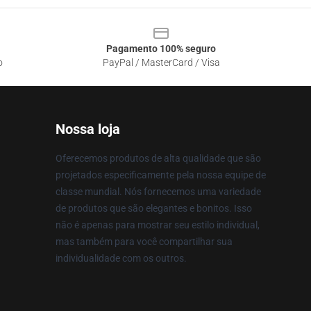
Pagamento 100% seguro
o
PayPal / MasterCard / Visa
Nossa loja
Oferecemos produtos de alta qualidade que são
projetados especificamente pela nossa equipe de
classe mundial. Nós fornecemos uma variedade
de produtos que são elegantes e bonitos. Isso
não é apenas para mostrar seu estilo individual,
mas também para você compartilhar sua
individualidade com os outros.