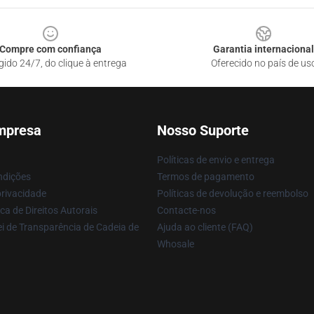
Compre com confiança
Garantia internacional
gido 24/7, do clique à entrega
Oferecido no país de us
mpresa
Nosso Suporte
Políticas de envio e entrega
ndições
Termos de pagamento
privacidade
Políticas de devolução e reembolso
ca de Direitos Autorais
Contacte-nos
i de Transparência de Cadeia de
Ajuda ao cliente (FAQ)
Whosale