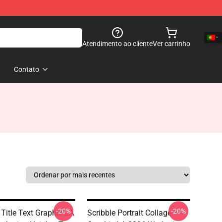
Atendimento ao cliente
Ver carrinho
Contato
-20%
-20%
 Title Text Graphic LA
Scribble Portrait Collage