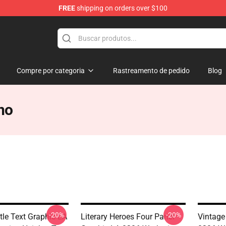
FREE
shipping on orders over $100
Merchandise Store
Compre por categoria
Rastreamento de pedido
Blog
no
-20%
-20%
tle Text Graphic LA
Literary Heroes Four Panel
Vintage