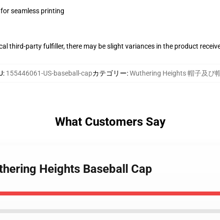
 for seamless printing
al third-party fulfiller, there may be slight variances in the product receiv
U
:
155446061-US-baseball-cap
カテゴリー
:
Wuthering Heights 帽子及
What Customers Say
thering Heights Baseball Cap