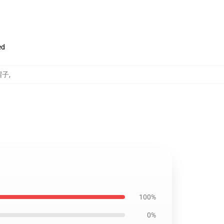
ed
び帽子
,
100%
0%