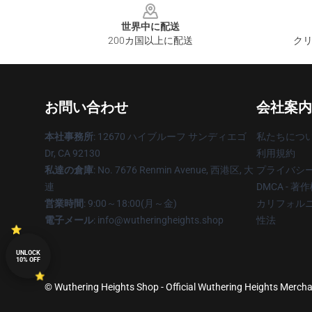
世界中に配送
200カ国以上に配送
クリ
お問い合わせ
会社案内
本社事務所
: 12670 ハイブルーフ サンディエゴ
私たちにつ
Dr, CA 92130
利用規約
私達の倉庫
: No. 7676 Renmin Avenue, 西港区, 大
プライバシ
連
DMCA - 
営業時間
: 9:00～18:00(月～金)
カリフォルニ
電子メール
: info@wutheringheights.shop
性法
UNLOCK
10% OFF
© Wuthering Heights Shop - Official Wuthering Heights Merchan