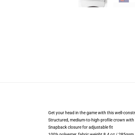
Get your head in the game with this well-const
Structured, medium-to-high-profile crown with c
Snapback closure for adjustable fit
100% polyester, fabric weight 8.4 oz / 285gsm