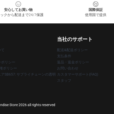
安心してお買い物
国際保証
ックから配送まで24/7保護
使用国で提供
当社のサポート
いて
配送&配送ポリシー
支払条件
ーポリシー
返品・返金ポリシー
著作権ポリシー
お問い合わせ
アSB657: サプライチェーンの透明
カスタマーサポート(FAQ)
スタッフ
dise Store 2026 all rights reserved