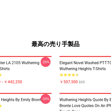
最高の売り手製品
-20%
ter LA 2105 Wuthering
Elegant Novel Washed PTTT
Shirts
Wuthering Heights T-Shirts
 - ￥442,250
￥507,500
$35
-20%
 Heights By Emily Brontë
Wuthering Heights Quote By 
Bronte Love Quotes On An IP