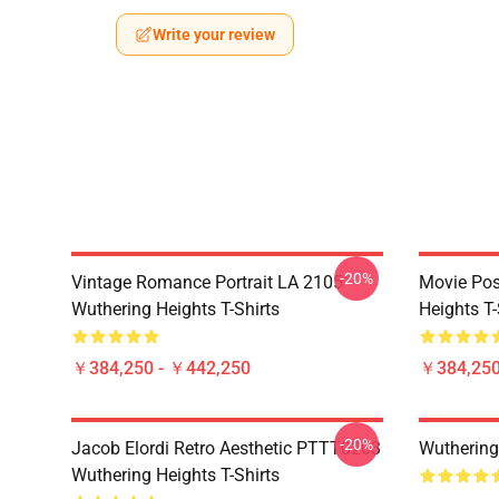
Write your review
-20%
Vintage Romance Portrait LA 2105
Movie Pos
Wuthering Heights T-Shirts
Heights T-
￥384,250 - ￥442,250
￥384,250
-20%
Jacob Elordi Retro Aesthetic PTTT0203
Wuthering
Wuthering Heights T-Shirts