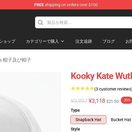
FREE
shipping on orders over $100
Merchandise Store
ショップ
カテゴリーで購入
注文追跡
ブログ
お
ights 帽子及び帽子
Kooky Kate Wuth
(3 customer reviews
¥3,897
¥3,118
-20%
$21.50
Type
Snapback Hat
Bucket Hat
Style