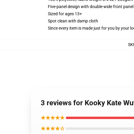
Five-panel design with double-wide front panel
Sized for ages 13+
Spot clean with damp cloth
Since every item is made just for you by your loc
SK
3 reviews for Kooky Kate Wu
★★★★★
★★★★☆