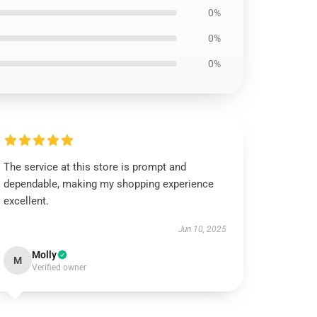
0%
0%
0%
The service at this store is prompt and
dependable, making my shopping experience
excellent.
Jun 10, 2025
Molly
M
Verified owner