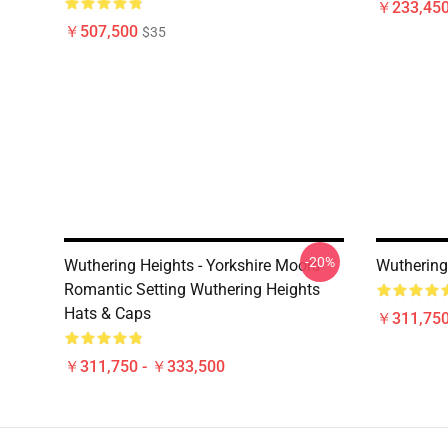
￥233,450
￥507,500
$35
-20%
Wuthering Heights - Yorkshire Moors
Wuthering
Romantic Setting Wuthering Heights
Hats & Caps
￥311,750
￥311,750 - ￥333,500
Footer