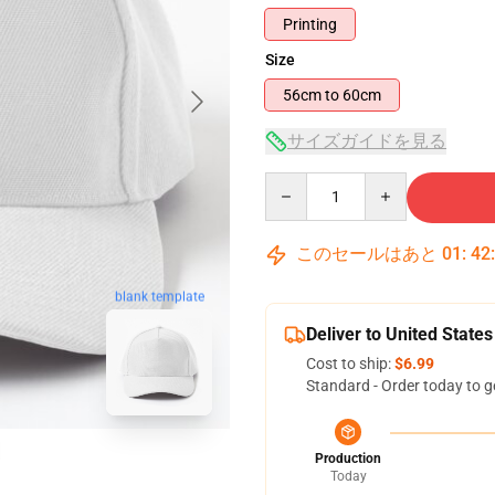
Printing
Size
56cm to 60cm
サイズガイドを見る
Quantity
このセールはあと
01
:
42
blank template
Deliver to United States
Cost to ship:
$6.99
Standard - Order today to g
Production
Today