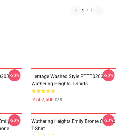
1
/
1
-20%
-20%
0203
Heritage Washed Style PTTT0203
Wuthering Heights T-Shirts
￥507,500
$35
-20%
-20%
Emily
Wuthering Heights Emily Bronte Classic
hone
T-Shirt