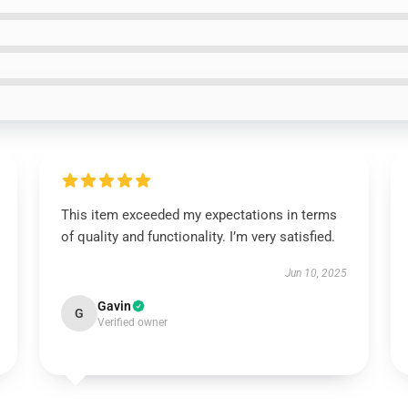
This item exceeded my expectations in terms
of quality and functionality. I’m very satisfied.
Jun 10, 2025
Gavin
G
Verified owner