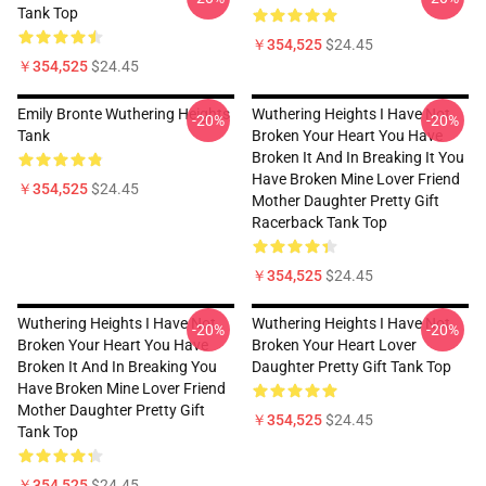
Tank Top
￥354,525
$24.45
￥354,525
$24.45
Emily Bronte Wuthering Heights
Wuthering Heights I Have Not
-20%
-20%
Tank
Broken Your Heart You Have
Broken It And In Breaking It You
Have Broken Mine Lover Friend
￥354,525
$24.45
Mother Daughter Pretty Gift
Racerback Tank Top
￥354,525
$24.45
Wuthering Heights I Have Not
Wuthering Heights I Have Not
-20%
-20%
Broken Your Heart You Have
Broken Your Heart Lover
Broken It And In Breaking You
Daughter Pretty Gift Tank Top
Have Broken Mine Lover Friend
Mother Daughter Pretty Gift
￥354,525
$24.45
Tank Top
￥354,525
$24.45