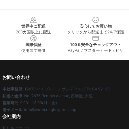
Footer
世界中に配送
安心してお買い物
200カ国以上に配送
クリックから配送まで24/7保護
国際保証
100％安全なチェックアウト
使用国で提供
PayPal / マスターカード / ビザ
お問い合わせ
本社事務所
: 12670 ハイブルーフ サンディエゴ Dr, CA 92130
私達の倉庫
: No. 7676 Renmin Avenue, 西港区, 大連
営業時間
: 9:00～18:00(月～金)
電子メール
: info@wutheringheights.shop
会社案内
私たちについて