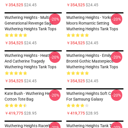
￥354,525
$24.45
￥354,525
$24.45
Wuthering Heights - Multi
Wuthering Heights - Yorkshire
-20%
-20%
Generational Revenge Saga
Moors Romantic Setting
Wuthering Heights Tank Tops
Wuthering Heights Tank Tops
￥354,525
$24.45
￥354,525
$24.45
Wuthering Heights - Heathcliff
Wuthering Heights - Emily
-20%
-20%
And Catherine Tragedy
Brontë Gothic Masterpiece
Wuthering Heights Tank Tops
Wuthering Heights Tank Tops
￥354,525
$24.45
￥354,525
$24.45
Kate Bush - Wuthering Heights
Wuthering Heights Soft Case
-20%
-20%
Cotton Tote Bag
For Samsung Galaxy
￥419,775
$28.95
￥419,775
$28.95
Wuthering Heights Racerback
Wuthering Heights Tank Top
-20%
-20%