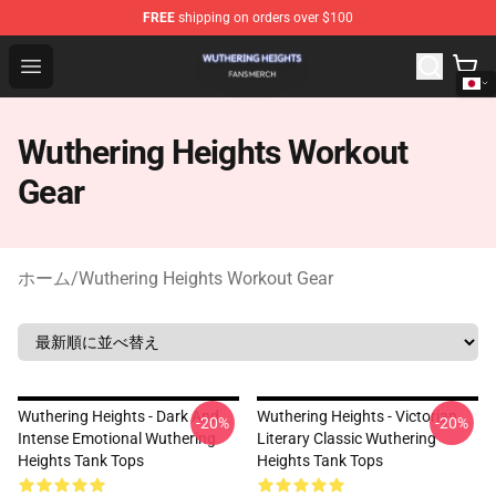
FREE
shipping on orders over $100
Wuthering Heights Shop - Official Wuthering Heights Mer
Open menu
Wuthering Heights Workout
Gear
ホーム
/
Wuthering Heights Workout Gear
Wuthering Heights - Dark And
Wuthering Heights - Victorian
-20%
-20%
Intense Emotional Wuthering
Literary Classic Wuthering
Heights Tank Tops
Heights Tank Tops