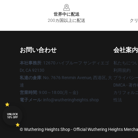
Footer
世界中に配送
200カ国以上に配送
クリ
お問い合わせ
会社案内
本社事務所
: 12670 ハイブルーフ サンディエゴ
私たちにつ
Dr, CA 92130
利用規約
私達の倉庫
: No. 7676 Renmin Avenue, 西港区, 大
プライバシ
連
DMCA - 
営業時間
: 9:00～18:00(月～金)
カリフォルニ
電子メール
: info@wutheringheights.shop
性法
UNLOCK
10% OFF
© Wuthering Heights Shop - Official Wuthering Heights Merchan