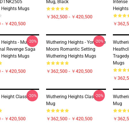
 DTNK2505
Mug, Black
Intense
 Heights Mugs
Height
￥362,500 - ￥420,500
 - ￥420,500
￥362,5
-20%
-20%
Heights - Multi
Wuthering Heights - Yorkshire
Wutheri
nal Revenge Saga
Moors Romantic Setting
Heathcl
 Heights Mugs
Wuthering Heights Mugs
Tragedy
Mugs
 - ￥420,500
￥362,500 - ￥420,500
￥362,5
-20%
-20%
 Height Classic
Wuthering Heights Classic
Wutheri
Mug
Mug
 - ￥420,500
￥362,500 - ￥420,500
￥362,5