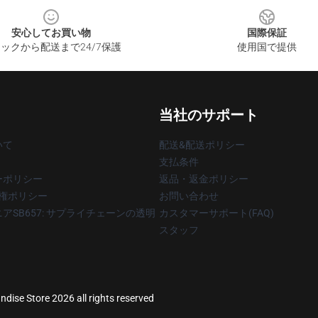
安心してお買い物
国際保証
ックから配送まで24/7保護
使用国で提供
当社のサポート
いて
配送&配送ポリシー
支払条件
ーポリシー
返品・返金ポリシー
著作権ポリシー
お問い合わせ
アSB657: サプライチェーンの透明
カスタマーサポート(FAQ)
スタッフ
dise Store 2026 all rights reserved