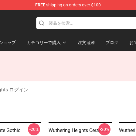
FREE
shipping on orders over $100
Merchandise Store
ショップ
カテゴリーで購入
注文追跡
ブログ
お
eights ログイン
-20%
-20%
nte Gothic
Wuthering Heights Ceramic
Wutheri