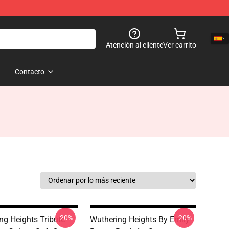
Atención al cliente
Ver carrito
Contacto
-20%
-20%
ng Heights Tribute
Wuthering Heights By Emily