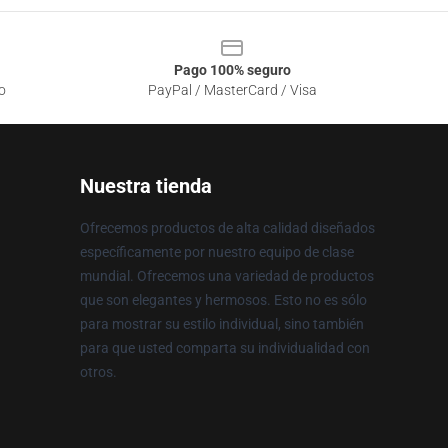
Pago 100% seguro
o
PayPal / MasterCard / Visa
Nuestra tienda
Ofrecemos productos de alta calidad diseñados
específicamente por nuestro equipo de clase
mundial. Ofrecemos una variedad de productos
que son elegantes y hermosos. Esto no es sólo
para mostrar su estilo individual, sino también
para que usted comparta su individualidad con
otros.