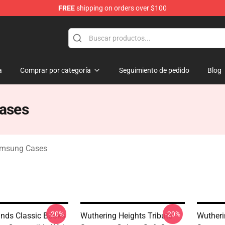
FREE
shipping on orders over $100
Merchandise Store
a
Comprar por categoría
Seguimiento de pedido
Blog
ases
amsung Cases
-20%
-20%
Bands Classic Books
Wuthering Heights Tribute
Wutheri