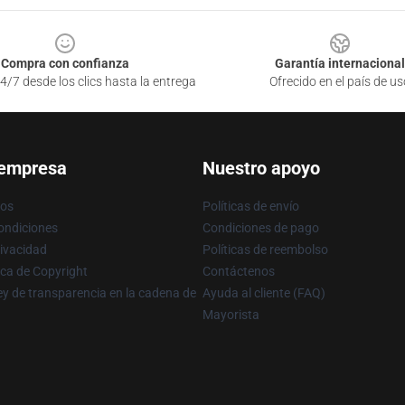
Compra con confianza
Garantía internacional
4/7 desde los clics hasta la entrega
Ofrecido en el país de us
 empresa
Nuestro apoyo
ros
Políticas de envío
ondiciones
Condiciones de pago
rivacidad
Políticas de reembolso
ica de Copyright
Contáctenos
y de transparencia en la cadena de
Ayuda al cliente (FAQ)
Mayorista