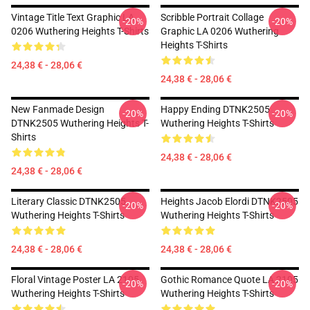
Vintage Title Text Graphic LA
Scribble Portrait Collage
-20%
-20%
0206 Wuthering Heights T-Shirts
Graphic LA 0206 Wuthering
Heights T-Shirts
24,38 € - 28,06 €
24,38 € - 28,06 €
New Fanmade Design
Happy Ending DTNK2505
-20%
-20%
DTNK2505 Wuthering Heights T-
Wuthering Heights T-Shirts
Shirts
24,38 € - 28,06 €
24,38 € - 28,06 €
Literary Classic DTNK2505
Heights Jacob Elordi DTNK2505
-20%
-20%
Wuthering Heights T-Shirts
Wuthering Heights T-Shirts
24,38 € - 28,06 €
24,38 € - 28,06 €
Floral Vintage Poster LA 2105
Gothic Romance Quote LA 2105
-20%
-20%
Wuthering Heights T-Shirts
Wuthering Heights T-Shirts