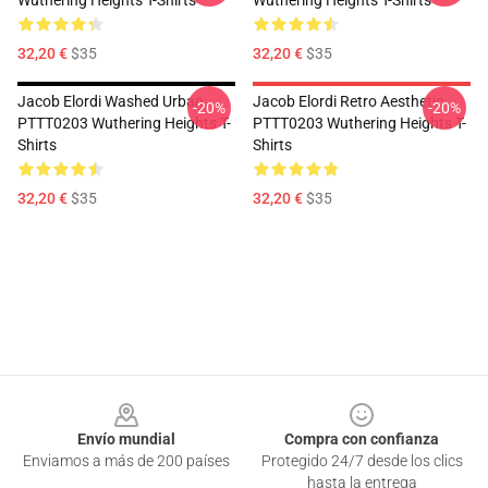
Wuthering Heights T-Shirts
Wuthering Heights T-Shirts
32,20 €
$35
32,20 €
$35
Jacob Elordi Washed Urban
Jacob Elordi Retro Aesthetic
-20%
-20%
PTTT0203 Wuthering Heights T-
PTTT0203 Wuthering Heights T-
Shirts
Shirts
32,20 €
$35
32,20 €
$35
Footer
Envío mundial
Compra con confianza
Enviamos a más de 200 países
Protegido 24/7 desde los clics
hasta la entrega