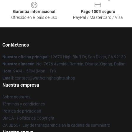
Garantía internacional
Pago 100% seguro
Ofrecido en el país de uso
PayPal / MasterCard / Visa
Contáctenos
Nuestra oficina principal
: 12670 High Bluff Dr, San Diego, CA 92130
Nuestro almacén
: No. 7676 Avenida Renmin, Distrito Xigang, Dalian
Hora
: 9AM – 5PM (Mon – Fri)
Email
: contact@wutheringheights.shop
Nuestra empresa
Sobre nosotros
Términos y condiciones
Política de privacidad
DMCA - Política de Copyright
CA SB657: Ley de transparencia en la cadena de suministro