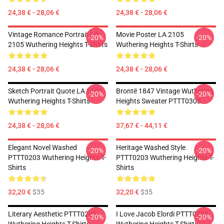
24,38 € - 28,06 €
24,38 € - 28,06 €
Vintage Romance Portrait LA
Movie Poster LA 2105
-20%
-20%
2105 Wuthering Heights T-Shirts
Wuthering Heights T-Shirts
24,38 € - 28,06 €
24,38 € - 28,06 €
Sketch Portrait Quote LA 2105
Brontë 1847 Vintage Wuthering
-20%
-20%
Wuthering Heights T-Shirts
Heights Sweater PTTT0303
24,38 € - 28,06 €
37,67 € - 44,11 €
Elegant Novel Washed
Heritage Washed Style
-20%
-20%
PTTT0203 Wuthering Heights T-
PTTT0203 Wuthering Heights T-
Shirts
Shirts
32,20 €
$35
32,20 €
$35
Literary Aesthetic PTTT0203
I Love Jacob Elordi PTTT0203
-20%
-20%