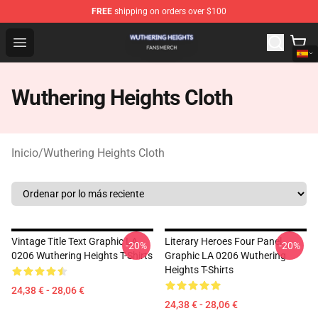
FREE
shipping on orders over $100
Wuthering Heights Shop - Official Wuthering Heights Mer
Open menu
Wuthering Heights Cloth
Inicio
/
Wuthering Heights Cloth
Vintage Title Text Graphic LA
Literary Heroes Four Panel
-20%
-20%
0206 Wuthering Heights T-Shirts
Graphic LA 0206 Wuthering
Heights T-Shirts
24,38 € - 28,06 €
24,38 € - 28,06 €