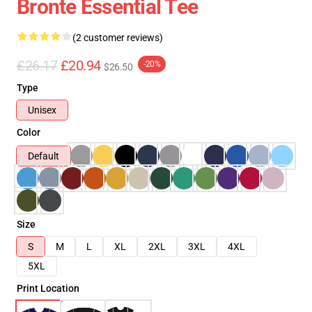
Bronte Essential Tee
(2 customer reviews)
£26.17
£20.94
-20%
$26.50
Type
Unisex
Color
Default
Size
S
M
L
XL
2XL
3XL
4XL
5XL
Print Location