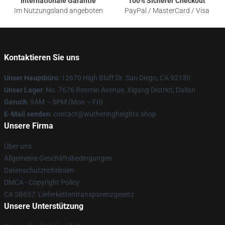
Internationale Garantie
100% Sicherer Checkout
Im Nutzungsland angeboten
PayPal / MasterCard / Visa
Kontaktieren Sie uns
Unser Hauptbüro
: 12670 High Bluff Dr. San Diego, CA 92130
Unser Lager
: No. 7676 Renmin Avenue, Xigang District, Dalian
Geruch
: 9AM – 5PM (Mon – Fri)
E-Mail senden
: contact@wutheringheights.shop
Unsere Firma
Über uns
Allgemeine Geschäftsbedingungen
Datenschutzrichtlinien
DMCA - Copyright Policy
CA SB657: Lieferkettentransparenzgesetz
Unsere Unterstützung