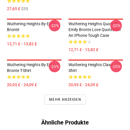
27,65 £
$35
Wuthering Heights By Emily
Wuthering Heights Quote By
-20%
-20%
Brontë
Emily Bronte Love Quotes On
An IPhone Tough Case
12,71 £ - 13,82 £
12,71 £ - 13,82 £
Wuthering Heights By Emily
Wuthering Heights Classic T-
-20%
-20%
Bronte T-Shirt
Shirt
20,93 £ - 24,09 £
20,93 £ - 24,09 £
MEHR ANZEIGEN
Ähnliche Produkte