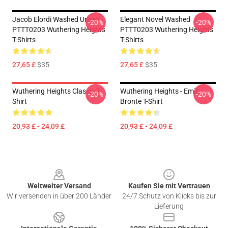
Jacob Elordi Washed Urban
Elegant Novel Washed
-20%
-20%
PTTT0203 Wuthering Heights
PTTT0203 Wuthering Heights
T-Shirts
T-Shirts
27,65 £
$35
27,65 £
$35
Wuthering Heights Classic T-
Wuthering Heights - Emily
-20%
-20%
Shirt
Bronte T-Shirt
20,93 £ - 24,09 £
20,93 £ - 24,09 £
Footer
Weltweiter Versand
Kaufen Sie mit Vertrauen
Wir versenden in über 200 Länder
24/7 Schutz von Klicks bis zur
Lieferung