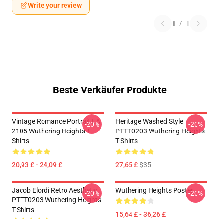
Write your review
1
/
1
Beste Verkäufer Produkte
Vintage Romance Portrait LA
Heritage Washed Style
-20%
-20%
2105 Wuthering Heights T-
PTTT0203 Wuthering Heights
Shirts
T-Shirts
20,93 £ - 24,09 £
27,65 £
$35
Jacob Elordi Retro Aesthetic
Wuthering Heights Poster
-20%
-20%
PTTT0203 Wuthering Heights
T-Shirts
15,64 £ - 36,26 £