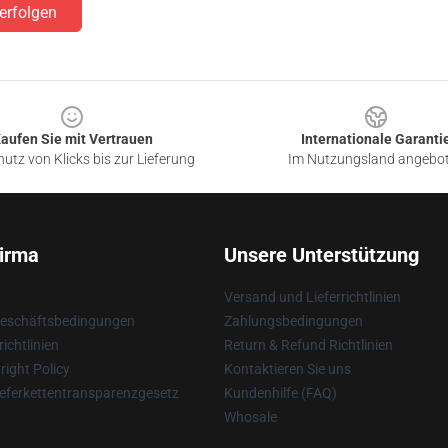
erfolgen
aufen Sie mit Vertrauen
Internationale Garanti
utz von Klicks bis zur Lieferung
Im Nutzungsland angebo
irma
Unsere Unterstützung
Versand und Lieferrichtlinien
Geschäftsbedingungen
Zahlungsbedingungen
ichtlinien
Return & Refund Richtlinien
ight Policy
Kontaktieren Sie uns
eferkettentransparenzgesetz
Kundenhilfe (FAQ)
Whosale