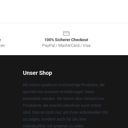
e
100% Sicherer Checkout
ten
PayPal / MasterCard / Visa
Unser Shop
Wir bieten qualitativ hochwertige Produkte, die
speziell von unserem erstklassigen Team
entwickelt werden. Wir bieten eine Vielzahl von
Produkten, die sowohl stilvoll als auch schön
sind. Dies ist nicht nur, um Ihren individuellen Stil
zu zeigen, sondern auch für Sie, Ihre
Individualität mit anderen zu teilen.