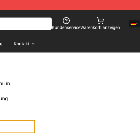
Kundenservice
Warenkorb anzeigen
og
Kontakt
il in
sung