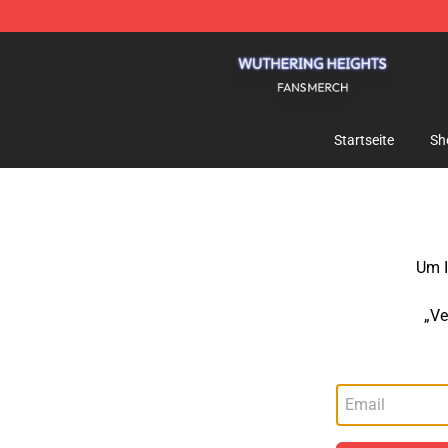
Wuthering Heights Shop - Official Wuthering Heights 
Startseite
Sh
Um I
„Ve