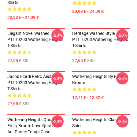
Shirts
20,93 £ - 24,09 £
20,93 £ - 24,09 £
Elegant Novel Washed
Heritage Washed Style
-20%
-20%
PTTT0203 Wuthering Heights
PTTT0203 Wuthering Heights
T-Shirts
T-Shirts
27,65 £
$35
27,65 £
$35
Jacob Elordi Retro Aesthetic
Wuthering Heights By Emily
-20%
-20%
PTTT0203 Wuthering Heights
Brontë
T-Shirts
12,71 £ - 13,82 £
27,65 £
$35
Wuthering Heights Quote By
Wuthering Heights Classic T-
-20%
-20%
Emily Bronte Love Quotes On
Shirt
An IPhone Tough Case