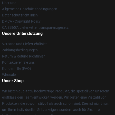
Über uns
Allgemeine Geschäftsbedingungen
Datenschutzrichtlinien
DMCA - Copyright Policy
CA SB657: Lieferkettentransparenzgesetz
Unsere Unterstützung
Versand und Lieferrichtlinien
Zahlungsbedingungen
Return & Refund Richtlinien
Kontaktieren Sie uns
Kundenhilfe (FAQ)
Whosale
Unser Shop
Wir bieten qualitativ hochwertige Produkte, die speziell von unserem
erstklassigen Team entwickelt werden. Wir bieten eine Vielzahl von
Produkten, die sowohl stilvoll als auch schön sind. Dies ist nicht nur,
um Ihren individuellen Stil zu zeigen, sondern auch für Sie, Ihre