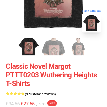
blank template
Classic Novel Margot
PTTT0203 Wuthering Heights
T-Shirts
(3 customer reviews)
£34.56
£27.65
-20%
$35.00