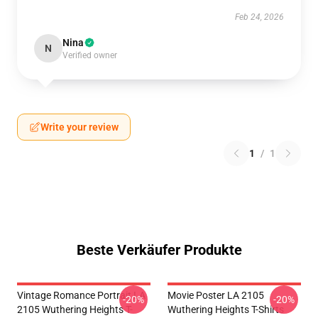
Feb 24, 2026
Nina
N
Verified owner
Write your review
1
/
1
Beste Verkäufer Produkte
Vintage Romance Portrait LA
Movie Poster LA 2105
-20%
-20%
2105 Wuthering Heights T-
Wuthering Heights T-Shirts