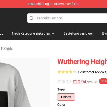
FREE
shipping on orders over $100
Merchandise Store
op
Nach Kategorie einkaufen
Bestellung verfolgen
Bl
T-Shirts
Wuthering Height
(1 customer reviews
£26.17
£20.94
-20%
$26.50
Type
Unisex
Color