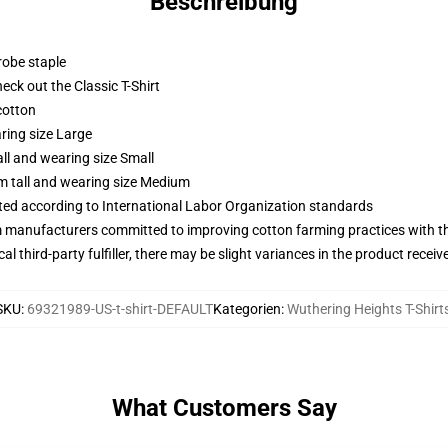
Beschreibung
robe staple
check out the Classic T-Shirt
cotton
ring size Large
ll and wearing size Small
m tall and wearing size Medium
uated according to International Labor Organization standards
m manufacturers committed to improving cotton farming practices with the
al third-party fulfiller, there may be slight variances in the product receiv
SKU
:
69321989-US-t-shirt-DEFAULT
Kategorien
:
Wuthering Heights T-Shirt
What Customers Say