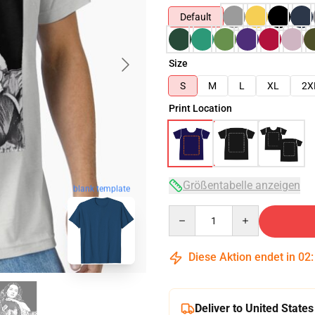
Default
Size
S
M
L
XL
2X
Print Location
Größentabelle anzeigen
blank template
Quantity
Diese Aktion endet in
02
Deliver to United States