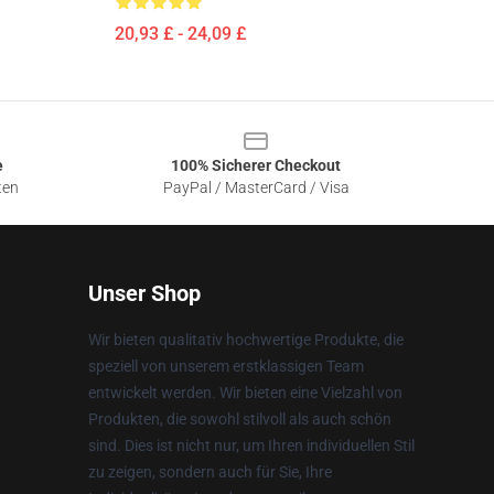
20,93 £ - 24,09 £
e
100% Sicherer Checkout
ten
PayPal / MasterCard / Visa
Unser Shop
Wir bieten qualitativ hochwertige Produkte, die
speziell von unserem erstklassigen Team
entwickelt werden. Wir bieten eine Vielzahl von
Produkten, die sowohl stilvoll als auch schön
sind. Dies ist nicht nur, um Ihren individuellen Stil
zu zeigen, sondern auch für Sie, Ihre