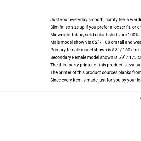
Just your everyday smooth, comfy tee, a ward
Slim fit, so size up if you prefer a looser fit, or 
Midweight fabric, solid color t-shirts are 100% 
Male model shown is 6'2" / 188 cm tall and wea
Primary female model shown is 5'3" / 160 cm ta
Secondary Female model shown is 5'9" / 175 c
The third party printer of this product is eval
The printer of this product sources blanks fro
Since every item is made just for you by your loc