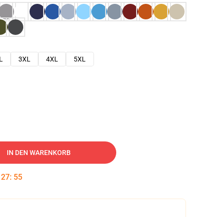
L
3XL
4XL
5XL
IN DEN WARENKORB
:
27
:
54