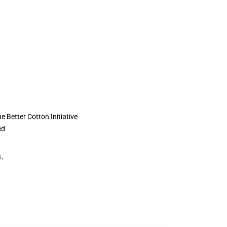
 Better Cotton Initiative
ed
s
,