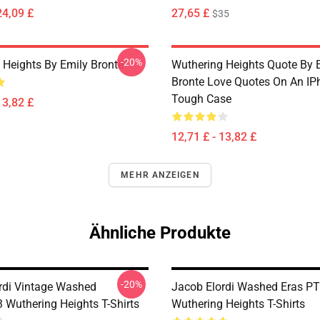
24,09 £
27,65 £
$35
-20%
 Heights By Emily Brontë
Wuthering Heights Quote By 
Bronte Love Quotes On An IP
Tough Case
13,82 £
12,71 £ - 13,82 £
MEHR ANZEIGEN
Ähnliche Produkte
-20%
rdi Vintage Washed
Jacob Elordi Washed Eras P
Wuthering Heights T-Shirts
Wuthering Heights T-Shirts