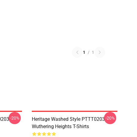
1
/
1
-20%
-20%
0203
Heritage Washed Style PTTT0203
Wuthering Heights T-Shirts