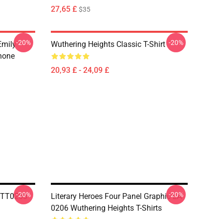
27,65 £
$35
-20%
-20%
Emily
Wuthering Heights Classic T-Shirt
hone
20,93 £ - 24,09 £
-20%
-20%
TTT0203
Literary Heroes Four Panel Graphic LA
0206 Wuthering Heights T-Shirts