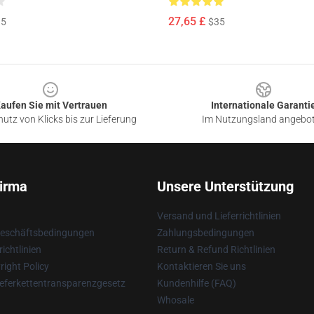
27,65 £
35
$35
aufen Sie mit Vertrauen
Internationale Garanti
utz von Klicks bis zur Lieferung
Im Nutzungsland angebo
irma
Unsere Unterstützung
Versand und Lieferrichtlinien
Geschäftsbedingungen
Zahlungsbedingungen
ichtlinien
Return & Refund Richtlinien
ight Policy
Kontaktieren Sie uns
eferkettentransparenzgesetz
Kundenhilfe (FAQ)
Whosale