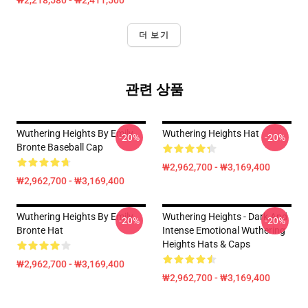
₩2,218,580 - ₩2,411,500
더 보기
관련 상품
Wuthering Heights By Emily
Wuthering Heights Hat
-20%
-20%
Bronte Baseball Cap
₩2,962,700 - ₩3,169,400
₩2,962,700 - ₩3,169,400
Wuthering Heights By Emily
Wuthering Heights - Dark And
-20%
-20%
Bronte Hat
Intense Emotional Wuthering
Heights Hats & Caps
₩2,962,700 - ₩3,169,400
₩2,962,700 - ₩3,169,400