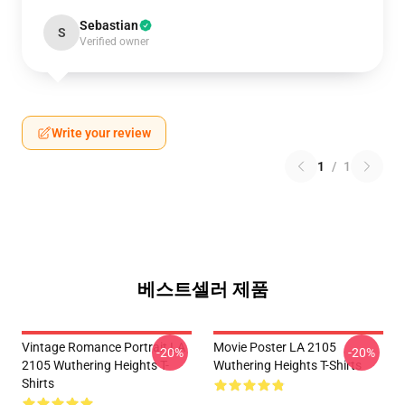
Sebastian
S
Verified owner
Write your review
1
/
1
베스트셀러 제품
Vintage Romance Portrait LA
Movie Poster LA 2105
-20%
-20%
2105 Wuthering Heights T-
Wuthering Heights T-Shirts
Shirts