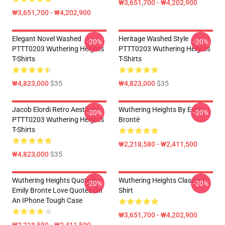
₩3,651,700 - ₩4,202,900
₩3,651,700 - ₩4,202,900
Elegant Novel Washed
Heritage Washed Style
-20%
-20%
PTTT0203 Wuthering Heights
PTTT0203 Wuthering Heights
T-Shirts
T-Shirts
₩4,823,000
$35
₩4,823,000
$35
Jacob Elordi Retro Aesthetic
Wuthering Heights By Emily
-20%
-20%
PTTT0203 Wuthering Heights
Brontë
T-Shirts
₩2,218,580 - ₩2,411,500
₩4,823,000
$35
Wuthering Heights Quote By
Wuthering Heights Classic T-
-20%
-20%
Emily Bronte Love Quotes On
Shirt
An IPhone Tough Case
₩3,651,700 - ₩4,202,900