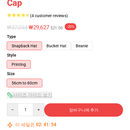
Cap
(4 customer reviews)
₩37,034
₩29,627
-20%
$21.50
Type
Snapback Hat
Bucket Hat
Beanie
Style
Printing
Size
56cm to 60cm
사이즈 가이드 보기
Quantity
장바구니에 추가
이 세일은
02
:
41
:
53