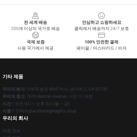
Footer
전 세계 배송
안심하고 쇼핑하세요
200개 이상의 국가로 배송
클릭에서 배송까지 24/7 보호
국제 보증
100% 안전한 결제
사용 국가에서 제공
페이팔 / 마스터카드 / 비자
기타 제품
우리의 본사
: 12670 높은 Bluff 박사, 샌디에고, CA 92130
우리의 창고
: 7676 Renmin Avenue, 서강 구, 대련
시간 :
: 오전 9시 ~ 오후 5시 (월 ~ 금)
이름 *
: 연락처@wutheringheights.shop
우리의 회사
제품 정보