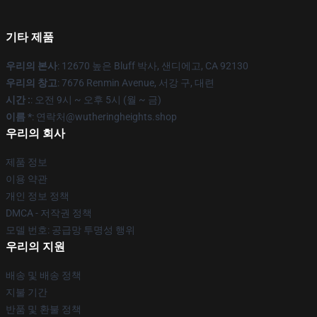
기타 제품
우리의 본사
: 12670 높은 Bluff 박사, 샌디에고, CA 92130
우리의 창고
: 7676 Renmin Avenue, 서강 구, 대련
시간 :
: 오전 9시 ~ 오후 5시 (월 ~ 금)
이름 *
: 연락처@wutheringheights.shop
우리의 회사
제품 정보
이용 약관
개인 정보 정책
DMCA - 저작권 정책
모델 번호: 공급망 투명성 행위
우리의 지원
배송 및 배송 정책
지불 기간
반품 및 환불 정책