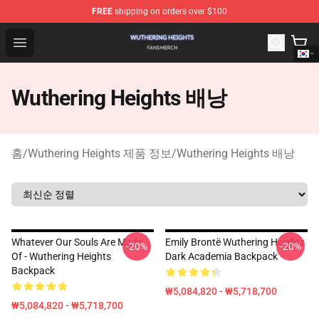
FREE
shipping on orders over $100
Wuthering Heights Shop - Official Wuthering Heights Mer
Open menu
Wuthering Heights 배낭
홈
/
Wuthering Heights 제품 정보
/
Wuthering Heights 배낭
Whatever Our Souls Are Made
Emily Brontë Wuthering Heights
-20%
-20%
Of - Wuthering Heights
Dark Academia Backpack
Backpack
₩5,084,820 - ₩5,718,700
₩5,084,820 - ₩5,718,700