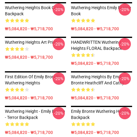
Wuthering Heights Book Cover
Wuthering Heights Emily Bronte
-20%
-20%
Backpack
Book
₩5,084,820 - ₩5,718,700
₩5,084,820 - ₩5,718,700
Wuthering Heights Art Print
HANDWRITTEN Wuthering
-20%
-20%
Heights FLORAL Backpack
₩5,084,820 - ₩5,718,700
₩5,084,820 - ₩5,718,700
First Edition Of Emily Brontë's
Wuthering Heights By Emily
-20%
-20%
Wuthering Heights
Bronte Heathcliff And Cathy
₩5,084,820 - ₩5,718,700
₩5,084,820 - ₩5,718,700
Wuthering Height - Emily Bronte
Emily Bronte Wuthering Heights
-20%
-20%
- Terror Backpack
Backpack
₩5,084,820 - ₩5,718,700
₩5,084,820 - ₩5,718,700