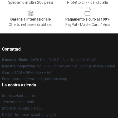
Spediamo in oltre 200 paesi
Protetto 24/7 dai clic alla
consegna
Garanzia internazionale
Pagamento sicuro al 100%
Offerto nel paese di utilizzo
PayPal / MasterCard / Visa
Contattaci
Il nostro ufficio
: 12670 High Bluff Dr. San Diego, CA 92130
Il nostro magazzino
: No. 7676 Renmin Avenue, Xigang District, Dalian
Orario
: 9AM – 5PM (Mon – Fri)
Email
: contact@wutheringheights.shop
La nostra azienda
Informazioni su di noi
Termini e condizioni
Informativa sulla privacy
DMCA - Informativa sul copyright