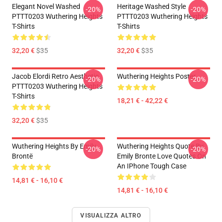
Elegant Novel Washed
Heritage Washed Style
-20%
-20%
PTTT0203 Wuthering Heights
PTTT0203 Wuthering Heights
T-Shirts
T-Shirts
32,20 €
$35
32,20 €
$35
Jacob Elordi Retro Aesthetic
Wuthering Heights Poster
-20%
-20%
PTTT0203 Wuthering Heights
T-Shirts
18,21 € - 42,22 €
32,20 €
$35
Wuthering Heights By Emily
Wuthering Heights Quote By
-20%
-20%
Brontë
Emily Bronte Love Quotes On
An IPhone Tough Case
14,81 € - 16,10 €
14,81 € - 16,10 €
VISUALIZZA ALTRO