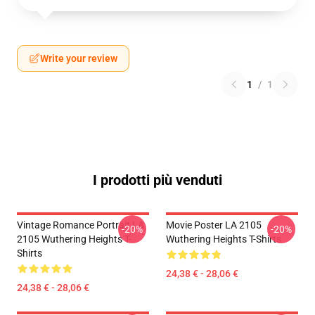
Write your review
1
/
1
I prodotti più venduti
Vintage Romance Portrait LA
Movie Poster LA 2105
-20%
-20%
2105 Wuthering Heights T-
Wuthering Heights T-Shirts
Shirts
24,38 € - 28,06 €
24,38 € - 28,06 €