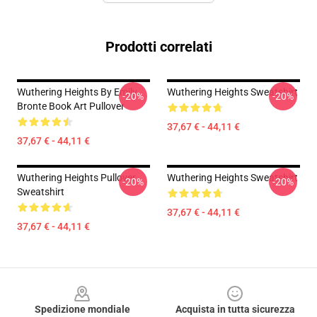
Prodotti correlati
Wuthering Heights By Emily
Wuthering Heights Sweatshirt
-20%
-20%
Bronte Book Art Pullover
37,67 € - 44,11 €
37,67 € - 44,11 €
Wuthering Heights Pullover
Wuthering Heights Sweatshirt
-20%
-20%
Sweatshirt
37,67 € - 44,11 €
37,67 € - 44,11 €
Footer
Spedizione mondiale
Acquista in tutta sicurezza