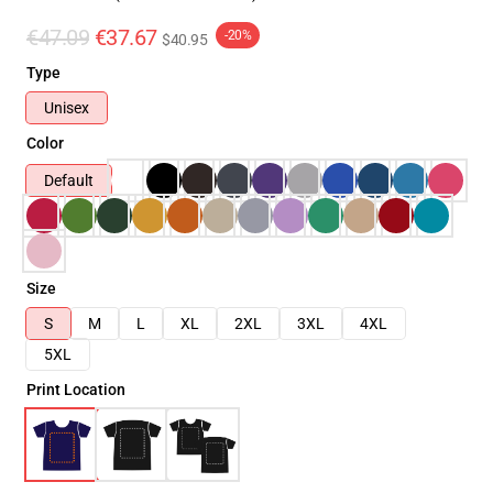
€47.09
€37.67
-20%
$40.95
Type
Unisex
Color
Default
Size
S
M
L
XL
2XL
3XL
4XL
5XL
Print Location