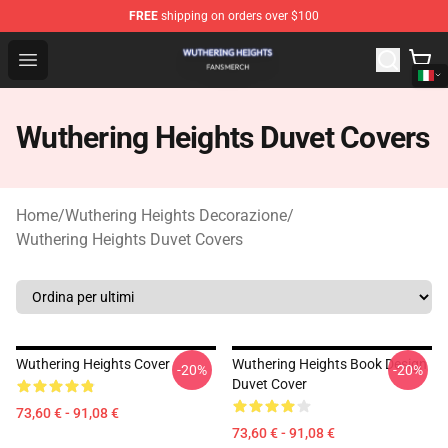
FREE
shipping on orders over $100
Wuthering Heights Shop - Official Wuthering Heights Mer
Open menu
Wuthering Heights Duvet Covers
Home
/
Wuthering Heights Decorazione
/
Wuthering Heights Duvet Covers
Wuthering Heights Cover
Wuthering Heights Book Design
-20%
-20%
Duvet Cover
73,60 € - 91,08 €
73,60 € - 91,08 €