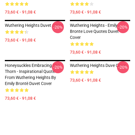
73,60 € - 91,08 €
73,60 € - 91,08 €
Wuthering Heights Duvet Cover
Wuthering Heights - Emily
-20%
-20%
Bronte Love Quotes Duvet
Cover
73,60 € - 91,08 €
73,60 € - 91,08 €
Honeysuckles Embracing The
Wuthering Heights Duve Cover
-20%
-20%
Thorn - Inspirational Quote
From Wuthering Heights By
73,60 € - 91,08 €
Emily Brontë Duvet Cover
73,60 € - 91,08 €