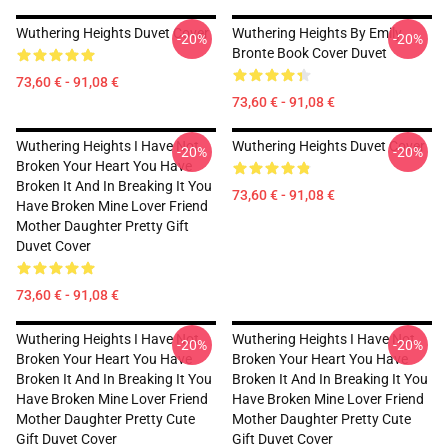
Wuthering Heights Duvet Cover
Wuthering Heights By Emily
-20%
-20%
Bronte Book Cover Duvet
73,60 € - 91,08 €
73,60 € - 91,08 €
Wuthering Heights I Have Not
Wuthering Heights Duvet Cover
-20%
-20%
Broken Your Heart You Have
Broken It And In Breaking It You
73,60 € - 91,08 €
Have Broken Mine Lover Friend
Mother Daughter Pretty Gift
Duvet Cover
73,60 € - 91,08 €
Wuthering Heights I Have Not
Wuthering Heights I Have Not
-20%
-20%
Broken Your Heart You Have
Broken Your Heart You Have
Broken It And In Breaking It You
Broken It And In Breaking It You
Have Broken Mine Lover Friend
Have Broken Mine Lover Friend
Mother Daughter Pretty Cute
Mother Daughter Pretty Cute
Gift Duvet Cover
Gift Duvet Cover