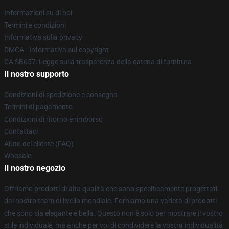
Informazioni su di noi
Termini e condizioni
Informativa sulla privacy
DMCA - Informativa sul copyright
CA SB657: Legge sulla trasparenza della catena di fornitura
Il nostro supporto
Condizioni di spedizione e consegna
Termini di pagamento
Condizioni di ritorno e rimborso
Contattaci
Aiuto del cliente (FAQ)
Whosale
Il nostro negozio
Offriamo prodotti di alta qualità che sono specificamente progettati
dal nostro team di livello mondiale. Forniamo una varietà di prodotti
che sono sia elegante e bella. Questo non è solo per mostrare il vostro
stile individuale, ma anche per voi di condividere la vostra individualità