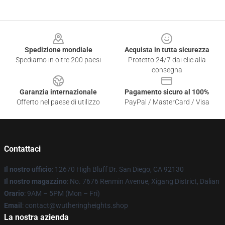
Footer
Spedizione mondiale
Acquista in tutta sicurezza
Spediamo in oltre 200 paesi
Protetto 24/7 dai clic alla
consegna
Garanzia internazionale
Pagamento sicuro al 100%
Offerto nel paese di utilizzo
PayPal / MasterCard / Visa
Contattaci
Il nostro ufficio
: 12670 High Bluff Dr. San Diego, CA 92130
Il nostro magazzino
: No. 7676 Renmin Avenue, Xigang District, Dalian
Orario
: 9AM – 5PM (Mon – Fri)
Email
: contact@wutheringheights.shop
La nostra azienda