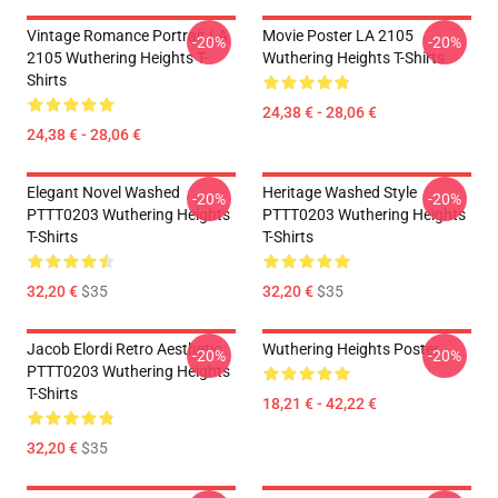
Vintage Romance Portrait LA
Movie Poster LA 2105
-20%
-20%
2105 Wuthering Heights T-
Wuthering Heights T-Shirts
Shirts
24,38 € - 28,06 €
24,38 € - 28,06 €
Elegant Novel Washed
Heritage Washed Style
-20%
-20%
PTTT0203 Wuthering Heights
PTTT0203 Wuthering Heights
T-Shirts
T-Shirts
32,20 €
$35
32,20 €
$35
Jacob Elordi Retro Aesthetic
Wuthering Heights Poster
-20%
-20%
PTTT0203 Wuthering Heights
T-Shirts
18,21 € - 42,22 €
32,20 €
$35