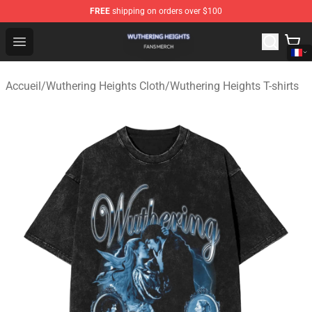
FREE
shipping on orders over $100
Wuthering Heights Shop - Official Wuthering Heights Mer
Open menu
Accueil
/
Wuthering Heights Cloth
/
Wuthering Heights T-shirts