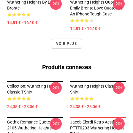
Wuthering Heights By Emily
Wuthering Heights Quote By
-20%
-20%
Brontë
Emily Bronte Love Quotes On
An IPhone Tough Case
14,81 € - 16,10 €
14,81 € - 16,10 €
VOIR PLUS
Produits connexes
Collection: Wuthering Heights
Wuthering Heights Classic T-
-20%
-20%
Classic T-Shirt
Shirt
24,38 € - 28,06 €
24,38 € - 28,06 €
Gothic Romance Quote LA
Jacob Elordi Retro Aesthetic
-20%
-20%
2105 Wuthering Heights T-
PTTT0203 Wuthering Heights