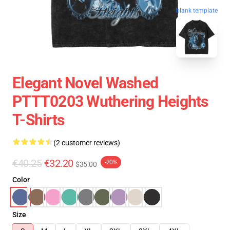
blank template
Elegant Novel Washed
PTTT0203 Wuthering Heights
T-Shirts
(2 customer reviews)
€40.25
€32.20
-20%
$35.00
Color
Size