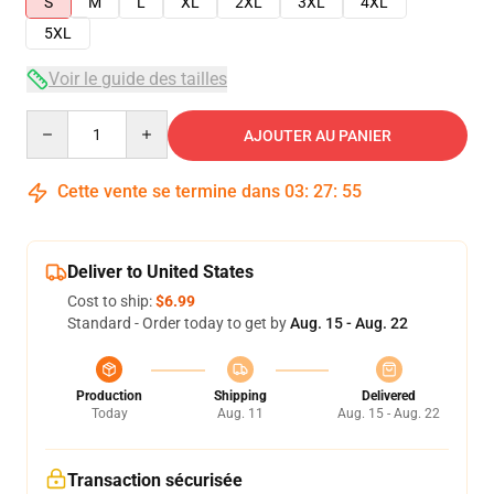
S
M
L
XL
2XL
3XL
4XL
5XL
Voir le guide des tailles
Quantity
AJOUTER AU PANIER
Cette vente se termine dans
03
:
27
:
54
Deliver to United States
Cost to ship:
$6.99
Standard - Order today to get by
Aug. 15 - Aug. 22
Production
Shipping
Delivered
Today
Aug. 11
Aug. 15 - Aug. 22
Transaction sécurisée