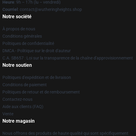
Heure
: 9h – 17h (lu – vendredi)
Courriel
: contact@wutheringheights.shop
Notre société
À propos de nous
Conditions générales
Politiques de confidentialité
DMCA - Politique sur le droit d'auteur
C.A. SB657 : Loi sur la transparence de la chaîne d'approvisionnement
Notre soutien
Politiques d'expédition et de livraison
Conditions de paiement
Politiques de retour et de remboursement
Contactez-nous
Aide aux clients (FAQ)
Vente
Notre magasin
Nous offrons des produits de haute qualité qui sont spécifiquement