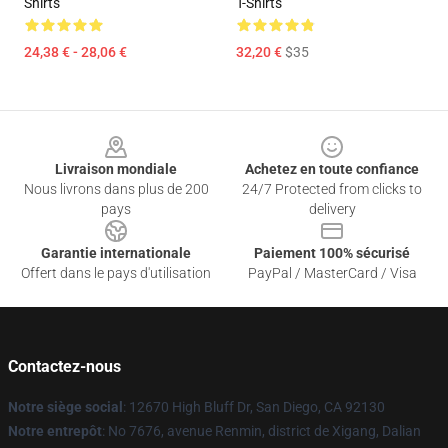
Shirts
T-Shirts
24,38 € - 28,06 €
32,20 €
$35
Footer
Livraison mondiale
Achetez en toute confiance
Nous livrons dans plus de 200
24/7 Protected from clicks to
pays
delivery
Garantie internationale
Paiement 100% sécurisé
Offert dans le pays d'utilisation
PayPal / MasterCard / Visa
Contactez-nous
Notre siège social
: 12670 High Bluff Dr, San Diego, CA 92130
Notre entrepôt
: No 7676, avenue Renmin, district de Xigang, Dalian