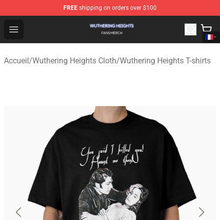
FREE
shipping on orders over $100
Wuthering Heights Shop - Official Wuthering Heights Mer
Open menu
Accueil
/
Wuthering Heights Cloth
/
Wuthering Heights T-shirts