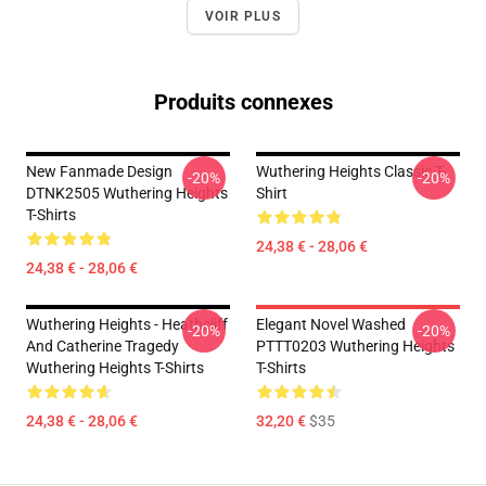
VOIR PLUS
Produits connexes
New Fanmade Design
Wuthering Heights Classic T-
-20%
-20%
DTNK2505 Wuthering Heights
Shirt
T-Shirts
24,38 € - 28,06 €
24,38 € - 28,06 €
Wuthering Heights - Heathcliff
Elegant Novel Washed
-20%
-20%
And Catherine Tragedy
PTTT0203 Wuthering Heights
Wuthering Heights T-Shirts
T-Shirts
24,38 € - 28,06 €
32,20 €
$35