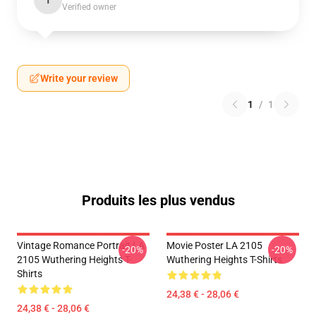
T
Verified owner
Write your review
1
/
1
Produits les plus vendus
Vintage Romance Portrait LA
Movie Poster LA 2105
-20%
-20%
2105 Wuthering Heights T-
Wuthering Heights T-Shirts
Shirts
24,38 € - 28,06 €
24,38 € - 28,06 €