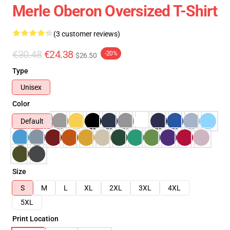
Merle Oberon Oversized T-Shirt
(3 customer reviews)
€30.48
€24.38
-20%
$26.50
Type
Unisex
Color
Default
Size
S
M
L
XL
2XL
3XL
4XL
5XL
Print Location