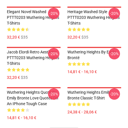
Elegant Novel Washed
Heritage Washed Style
-20%
-20%
PTTT0203 Wuthering Heights
PTTT0203 Wuthering Heights
T-Shirts
T-Shirts
32,20 €
$35
32,20 €
$35
Jacob Elordi Retro Aesthetic
Wuthering Heights By Emily
-20%
-20%
PTTT0203 Wuthering Heights
Brontë
T-Shirts
14,81 € - 16,10 €
32,20 €
$35
Wuthering Heights Quote By
Wuthering Heights Emily
-20%
-20%
Emily Bronte Love Quotes On
Bronte Classic T-Shirt
An IPhone Tough Case
24,38 € - 28,06 €
14,81 € - 16,10 €